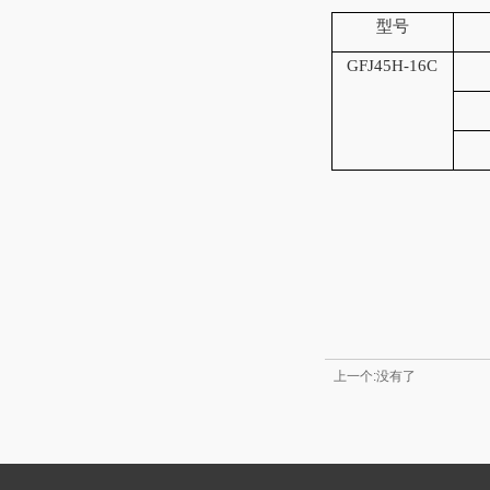
型号
GF
J45H-16
C
上一个:没有了