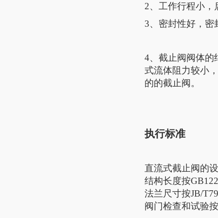
2、工作行程小，
3、密封性好，密
4、截止阀阀体的
式流体阻力较小
的的截止阀。
执行标准
直流式截止阀的
结构长度按
GB122
法兰尺寸按
JB/T7
阀门检查和试验