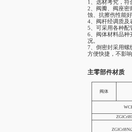
1、选材考究，符
2、阀瓣、阀座密
蚀、抗擦伤性能
4、阀杆经调质及
5、可采用各种配
6、阀体材料品种
况。
7、倒密封采用螺
方便快捷，不影
主零部件材质
阀体
WC
ZGlCrl8
ZGlCrl8N