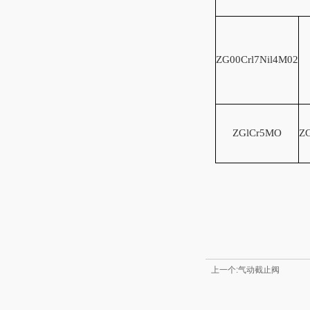
ZG00Crl7Nil4M02
ZGlCr5MO
ZG
上一个:气动截止阀