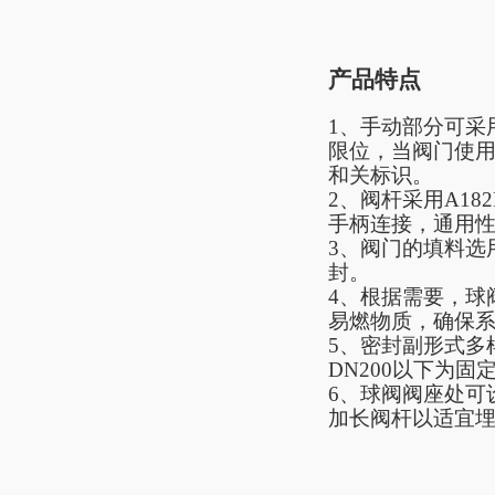
产品特点
1、手动部分可采
限位，当
阀门
使
和关标识。
2、阀杆采用A18
手柄连接，通用
3、
阀门
的填料选
封。
4、根据需要，
球
易燃物质，确保
5、密封副形式多
DN200以下为固
6、球阀阀座处可
加长阀杆以适宜