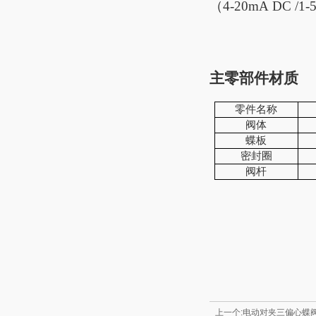
（4-20mA D
主零部件材质
零件名称
阀体
蝶板
密封圈
阀杆
上一个:电动对夹三偏心蝶