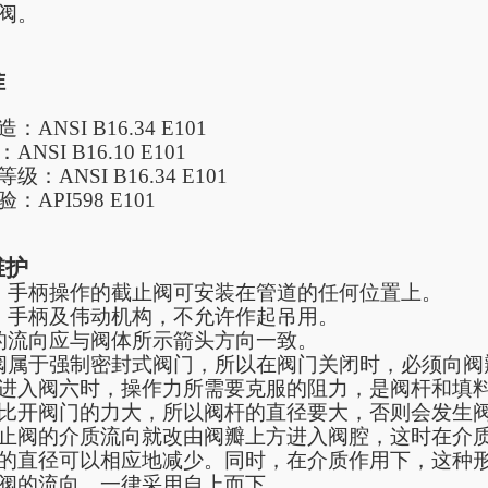
阀。
准
造：
ANSI B16.34 E101
：
ANSI B16.10 E101
等级：
ANSI B16.34 E101
验：
API598 E101
维护
、手柄操作的截止阀可安装在管道的任何位置上。
、手柄及伟动机构，不允许作起吊用。
的流向应与阀体所示箭头方向一致。
阀属于强制密封式阀门，所以在阀门关闭时，必须向阀
进入阀六时，操作力所需要克服的阻力，是阀杆和填
比开阀门的力大，所以阀杆的直径要大，否则会发生
止阀的介质流向就改由阀瓣上方进入阀腔，这时在介
的直径可以相应地减少。同时，在介质作用下，这种形
阀的流向，一律采用自上而下。