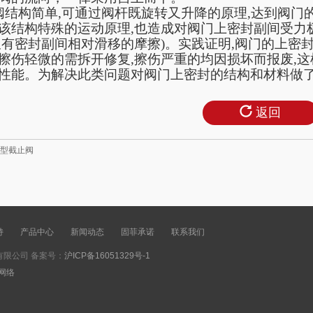
阀结构简单,可通过阀杆既旋转又升降的原理,达到阀门
该结构特殊的运动原理,也造成对阀门上密封副间受力
又有密封副间相对滑移的摩擦)。实践证明,阀门的上密
擦伤轻微的需拆开修复,擦伤严重的均因损坏而报废,这
性能。为解决此类问题对阀门上密封的结构和材料做
返回
Y型截止阀
持
产品中心
新闻动态
固菲承诺
联系我们
限公司 备案号：
沪ICP备16051329号-1
网络