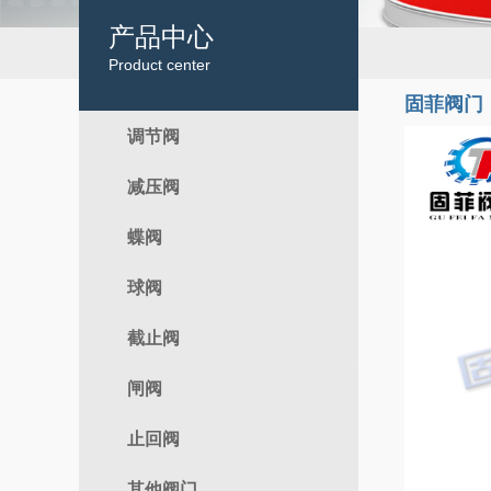
产品中心
Product center
固菲阀门
调节阀
减压阀
电动调节阀
气动调节阀
蝶阀
自力式
球阀
电动蝶阀
气动蝶阀
截止阀
电动球阀
手动蝶阀
气动球阀
闸阀
电动截止阀
手动球阀
气动截止阀
止回阀
电动闸阀
手动截止阀
气动闸阀
其他阀门