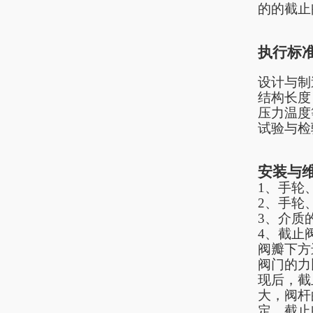
的的截止
执行标
设计与制
结构长度
压力温度
试验与检
安装与
1、手轮
2、手轮
3、介质
4、截止
阀瓣下方
阀门的力
现后，截
大，阀杆
定，截止