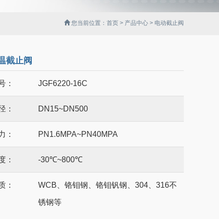
您当前位置：
首页
>
产品中心
> 电动截止阀
温截止阀
号：
JGF6220-16C
径：
DN15~DN500
力：
PN1.6MPA~PN40MPA
度：
-30℃~800℃
质：
WCB、铬钼钢、铬钼钒钢、304、316不
锈钢等