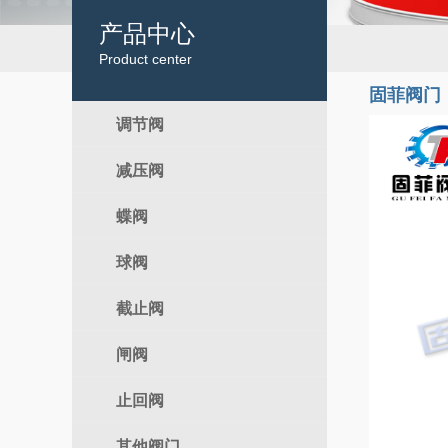
产品中心
Product center
固菲阀门
调节阀
减压阀
电动调节阀
气动调节阀
蝶阀
自力式
球阀
电动蝶阀
气动蝶阀
截止阀
电动球阀
手动蝶阀
气动球阀
闸阀
电动截止阀
手动球阀
气动截止阀
止回阀
电动闸阀
手动截止阀
气动闸阀
其他阀门