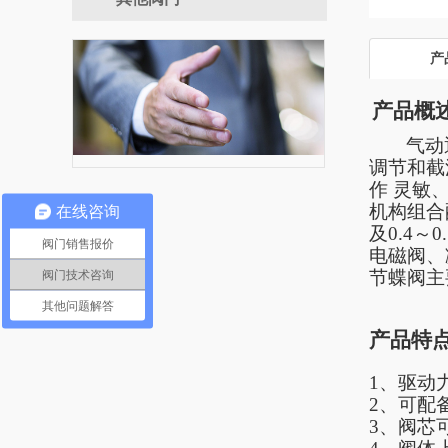
手动闸阀
产
产品概
气动
调节和截
作 灵敏
机构组合
在线咨询
及0.4
阀门销售报价
电磁阀、
节蝶阀主
阀门技术咨询
其他问题解答
产品特
1
、驱动
2、可配
3、阀芯