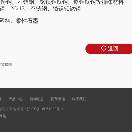
铸钢、不锈钢、铬镍钼钛钢、铬钼钛钢等特殊材料
钢、
2Cr13、不锈钢、铬镍钼钛钢
塑料、柔性石墨
返回
调节蝶阀
持
产品中心
新闻动态
固菲承诺
联系我们
限公司 备案号：
沪ICP备16051329号-1
网络