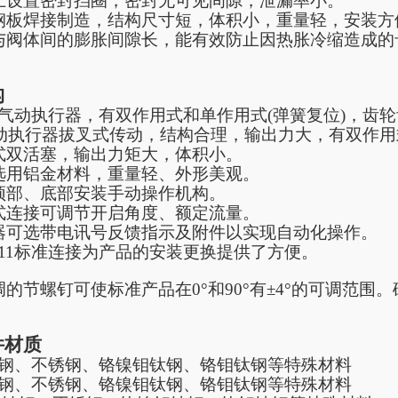
上设置密封挡圈，密封无可见间隙，泄漏率小。
钢板焊接制造，结构尺寸短，体积小，重量轻，安装方
与阀体间的膨胀间隙长，能有效防止因热胀冷缩造成的
构
气动执行器，有双作用式和单作用式
(弹簧复位)，齿
动执行器拔叉式传动，结构合理，输出力大，有双作用
式双活塞，输出力矩大，体积小。
选用铝金材料，重量轻、外形美观。
顶部、底部安装手动操作机构。
式连接可调节开启角度、额定流量。
器可选带电讯号反馈指示及附件以实现自动化操作。
05211标准连接为产品的安装更换提供了方便。
调的节螺钉可使标准产品在0°和90°有±4°的可调范围
件材质
钢、不锈钢、铬镍钼钛钢、铬钼钛钢等特殊材料
钢、不锈钢、铬镍钼钛钢、铬钼钛钢等特殊材料