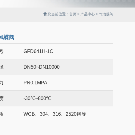
您当前位置：
首页
>
产品中心
> 气动蝶阀
风蝶阀
号：
GFD641H-1C
径：
DN50~DN10000
力：
PN0.1MPA
度：
-30℃~800℃
质：
WCB、304、316、2520钢等