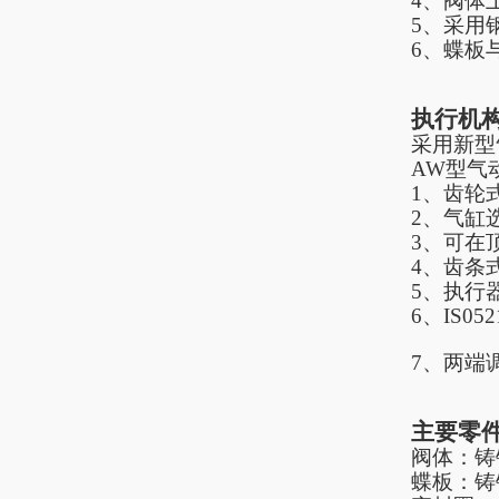
4、阀体
5、采用
6、蝶板
执行机
采用新型
AW型气
1、齿轮
2、气缸
3、可在
4、齿条
5、执行
6、IS
7、两端
主要零
阀体：铸
蝶板：铸