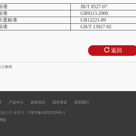
标准
JB/T 8527-97
标准
GB9113-2000
长度标准
GB12221-89
标准
GB/T 13927-92
返回
法兰蝶阀
持
产品中心
新闻动态
固菲承诺
联系我们
限公司 备案号：
沪ICP备16051329号-1
网络