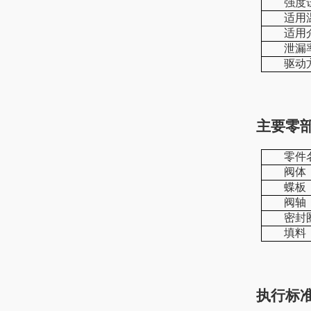
强度试
适用
适用
泄漏
驱动
主要零
零件
阀体
蝶板
阀轴
密封
填料
执行标