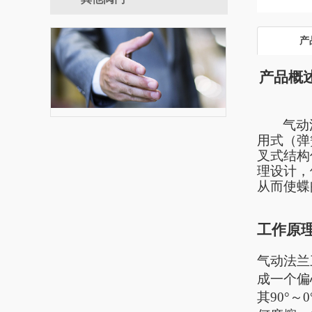
手动闸阀
产
产品概
气动
用式（弹
叉式结构
理设计，
从而使蝶
工作原
气动
法兰
成一个偏
其90°