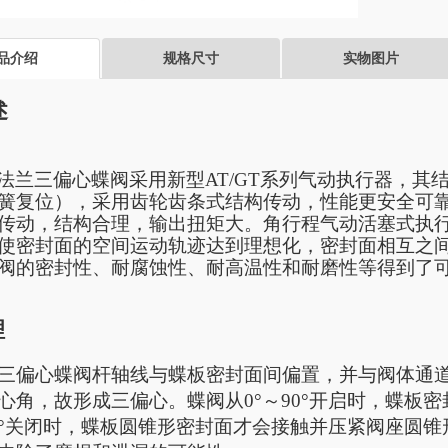
品介绍
规格尺寸
实物图片
述
法兰三偏心蝶阀
采用新型
AT/GT系列气动执行器，
簧复位），采用齿轮齿条式结构传动，性能更安全可
传动，结构合理，输出扭矩大。角行程气动活塞式执
使密封面的空间运动轨迹达到理想化，密封面相互之
阀的密封性、耐腐蚀性、耐高温性和耐磨性等得到了
理
三偏心蝶阀
杆轴线与蝶板密封面间偏置，并与阀体通
心角，故形成三偏心。蝶阀从
0°～90°开启时，蝶
～0°关闭时，蝶板圆锥形密封面才会接触并压紧阀座圆