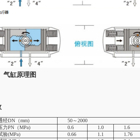
原理图
数
通经DN（mm)
50～2000
力PN（MPa)
0.6
1.0
1.6
验(MPa)
0.66
1.1
1.76