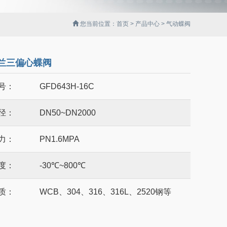
您当前位置：
首页
>
产品中心
> 气动蝶阀
兰三偏心蝶阀
号：
GFD643H-16C
径：
DN50~DN2000
力：
PN1.6MPA
度：
-30℃~800℃
质：
WCB、304、316、316L、2520钢等