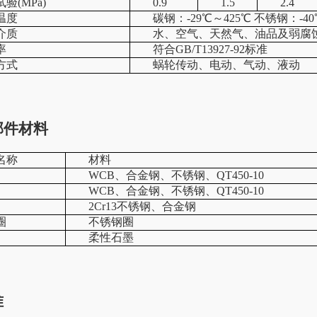
验(MPa)
0.9
1.5
2.4
温度
碳钢：-29℃～425℃ 不锈钢：-40
介质
水、空气、天然气、油品及弱腐
率
符合GB/T13927-92标准
方式
蜗轮传动、电动、气动、液动
部件材料
名称
材料
WCB、合金钢、不锈钢、QT450-10
WCB、合金钢、不锈钢、QT450-10
2Cr13不锈钢、合金钢
圈
不锈钢圈
柔性石墨
准