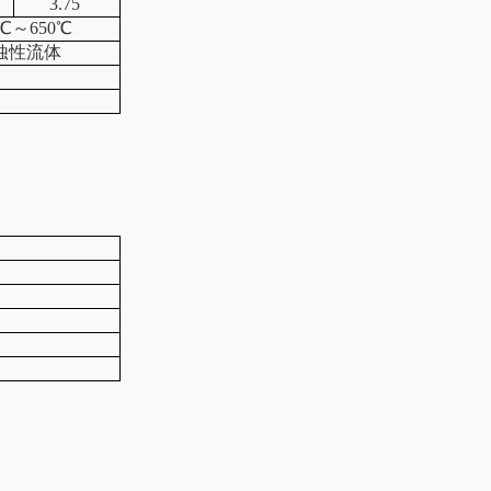
3.75
℃～650℃
蚀性流体