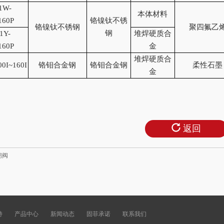
1W-
本体材料
160P
铬镍钛不锈
铬镍钛不锈钢
聚四氟乙
钢
1Y-
堆焊硬质合
160P
金
堆焊硬质合
00I~160I
铬钼合金钢
铬钼合金钢
柔性石墨
金
返回
闸阀
持
产品中心
新闻动态
固菲承诺
联系我们