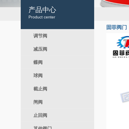
产品中心
Product center
固菲阀门
调节阀
减压阀
电动调节阀
气动调节阀
蝶阀
自力式
球阀
电动蝶阀
气动蝶阀
截止阀
电动球阀
手动蝶阀
气动球阀
闸阀
电动截止阀
手动球阀
气动截止阀
止回阀
电动闸阀
手动截止阀
气动闸阀
其他阀门