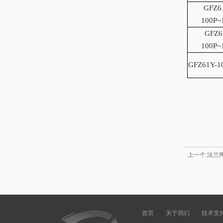
GF
Z6
100P~
GF
Z6
100P~
GF
Z61Y-1
上一个:法兰
首页
关于我们
技术支