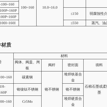
-100~160
100~160
10.0~16.0
100P~160P
≤150
弱腐蚀性
100P~160P
100I~160I
≤550
蒸汽、油
件材质
材料
号
阀体、阀盖、闸
阀杆
密封面
填料
板
堆焊铁基合
100~160
碳素钢
金
1H-
石棉石墨或柔
铬镍钛不锈钢
铬不锈钢
铬不锈钢
160P
墨
堆焊硬质合
100~160
Cr5Mo
金