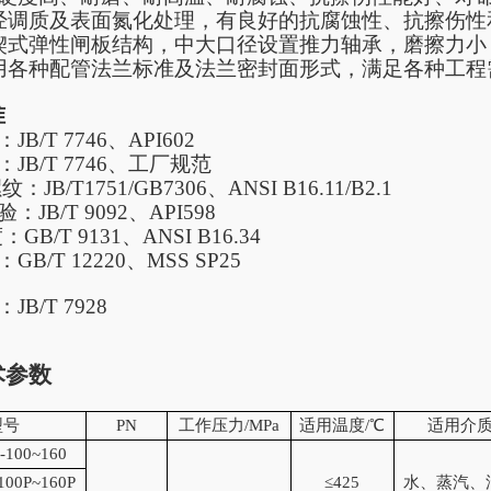
经调质及表面氮化处理，有良好的抗腐蚀性、抗擦伤性
楔式弹性闸板结构，中大口径设置推力轴承，磨擦力小
用各种配管法兰标准及法兰密封面形式，满足各种工程
准
：
JB/T 7746
、
API602
：
JB/T 7746
、工厂规范
螺纹：
JB/T1751/GB7306
、
ANSI B16.11/B2.1
验：
JB/T 9092
、
API598
度：
GB/T 9131
、
ANSI B16.34
：
GB/T 12220
、
MSS SP25
：
JB/T 7928
术参数
型号
PN
工作压力/MPa
适用温度/℃
适用介
-100~160
100P~160P
≤425
水、蒸汽、