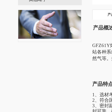
手动闸阀
产
产品概
GFZ
61Y
站各种系
然气等。
产品特
1
、选材
2
、符合
3
、密封
封可靠、