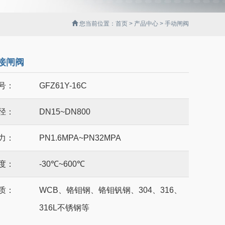
您当前位置：
首页
>
产品中心
> 手动闸阀
接闸阀
号：
GFZ61Y-16C
径：
DN15~DN800
力：
PN1.6MPA~PN32MPA
度：
-30℃~600℃
质：
WCB、铬钼钢、铬钼钒钢、304、316、
316L不锈钢等