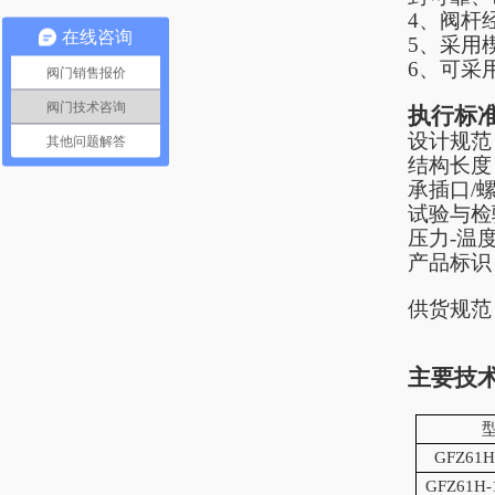
4
、阀杆
在线咨询
5
、采用
6
、可采
阀门销售报价
阀门技术咨询
执行标
设计规范
其他问题解答
结构长度
承插口
/
试验与检
压力
-
温
产品标识
供货规范
主要技
GF
Z61H
GF
Z61H-