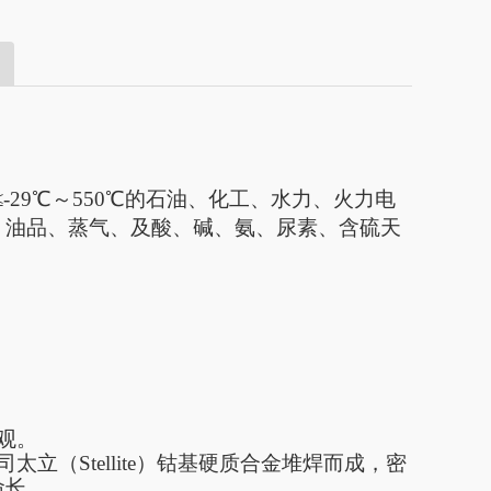
≤-29
℃～
550
℃的石油、化工、水力、火力电
、油品、蒸气、及酸、碱、氨、尿素、含硫天
观。
司太立（
Stellite
）钴基硬质合金堆焊而成，密
命长。