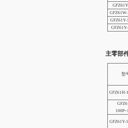
GF
Z61Y
GF
Z61W-
GF
Z61Y-
GF
Z61Y-
主零部
型
GF
Z61H-
GF
Z6
100P~
GF
Z61Y-