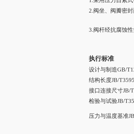
1.
采用压力自紧式
2.阀坐、阀瓣密
3.阀杆经抗腐蚀
执行标准
设计与制造
GB/T1
结构长度
JB/T359
接口连接尺寸
JB/
检验与试验
JB/T3
压力与温度基准
J